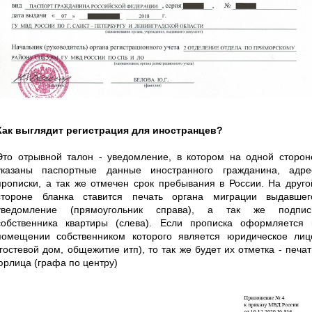
Как выглядит регистрация для иностранцев?
Это отрывной талон - уведомление, в котором на одной сторон
указаны паспортные данные иностранного гражданина, адре
прописки, а так же отмечен срок пребывания в России. На друго
стороне бланка ставится печать органа миграции выдавшег
уведомление (прямоугольник справа), а так же подпис
собственника квартиры (слева). Если прописка оформляется 
помещении собственником которого является юридическое лиц
(гостевой дом, общежитие итп), то так же будет их отметка - печат
юрлица (графа по центру)