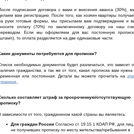
После подписания договора с вами и внесения аванса (30%), м
делаем вам регистрацию. После того, как хозяин квартиры получае
на руки готовые формы, мы присылаем вам подтверждение и в
вносите оплату (70%) по заключенному договору на наш сче
переводом. Если мы оформляем для вас постоянную прописк
(штамп), то оплата разделяется на две одинаковые части.
Какие документы потребуются для прописки?
Список необходимых документов будет различаться, это зависит о
наличия гражданства, а так же от того, какая прописка вам нужна 
временная или постоянная. Детали вы можете прочитать на
это
странице
.
Сколько составляет штраф за просроченную/отсутствующую
прописку?
В зависимости от того, гражданином какой страны вы являетесь:
Для граждан России
Согласно ст. 19.15.1 КОАП РФ, для лиц,
не получивших прописку по месту жительства/пребывания в