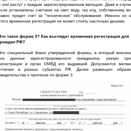
и они растут с каждым зарегистрированным жильцом. Даже в случа
если установлены счетчики на свет, воду, газ итд, собственнику вс
равно придет счет за "техническое" обслуживание. Именно из з
этого временная регистрация не может стоить настолько дешево.
Что такое форма 3? Как выглядит временная регистрация для
граждан РФ?
Это специальный бланк утвержденной формы, в который внесен
все данные зарегистрированного гражданина, указан сро
регистрации и орган ОМВД его выдавший. Допускаются мелки
отличия в разных субьектах РФ. Далее размещен образе
свидетельства о прописке по форме 3.