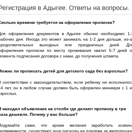
Регистрация в Адыгее. Ответы на вопросы.
Сколько времени требуется на оформление прописки?
Для оформления документов в Адыгее обычно необходимо 1-
рабочих дня. Иногда это может занимать на 1-2 дня дольше, из-з
продолжительных выходных или праздничных дней. Дл
оформления прописки по месту проживания хватит 5-7 дней о
момента подписания договора с нами, до получения штампа.
Можно ли прописать детей для детского сада без взрослых?
В соответствии с законодательством, если ребенку не исполнилос
14 лет, он в любом случае должен быть оформлен минимум с 1 и
взрослых.
Я находил объявление на столбе где делают прописку в три
раза дешевле. Почему у вас больше?
Подумайте сами, что кроме желания заработать хозяин
недвижимости, существуют еще расходы на платежи за жилплощад